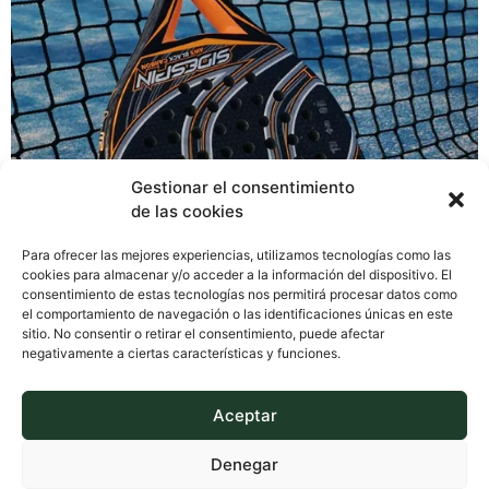
Gestionar el consentimiento
de las cookies
Para ofrecer las mejores experiencias, utilizamos tecnologías como las
cookies para almacenar y/o acceder a la información del dispositivo. El
consentimiento de estas tecnologías nos permitirá procesar datos como
Jugar a pádel Nos vamos a centrar en lo principal, para
el comportamiento de navegación o las identificaciones únicas en este
que sepas jugar a pádel. El pádel es un deporte de
sitio. No consentir o retirar el consentimiento, puede afectar
negativamente a ciertas características y funciones.
raqueta que se juega en una pista más pequeña que la
de tenis, con paredes y una red en el medio. Aunque se
originó en México en la década de 1960, el pádel […]
Aceptar
Denegar